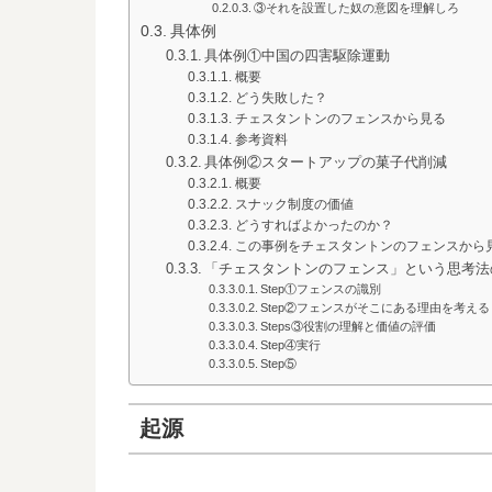
③それを設置した奴の意図を理解しろ
具体例
具体例①中国の四害駆除運動
概要
どう失敗した？
チェスタントンのフェンスから見る
参考資料
具体例②スタートアップの菓子代削減
概要
スナック制度の価値
どうすればよかったのか？
この事例をチェスタントンのフェンスから
「チェスタントンのフェンス」という思考法
Step①フェンスの識別
Step②フェンスがそこにある理由を考える
Steps③役割の理解と価値の評価
Step④実行
Step⑤
起源