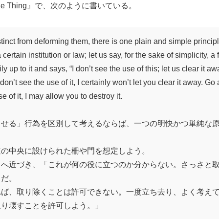
『The Thing』で、次のように書いている。
istinct from deforming them, there is one plain and simple princip
ertain institution or law; let us say, for the sake of simplicity, 
up to it and says, “I don’t see the use of this; let us clear it aw
u don’t see the use of it, I certainly won’t let you clear it away
 of it, I may allow you to destroy it.
させる」行為を区別して考えるならば、一つの明快かつ単純な
道の中央に設けられた柵や門を想定しよう。
こへ近づき、「これが何の役に立つのか分からない。さっさと
きだ。
れば、取り除くことは許可できない。一度立ち去り、よく考え
取り壊すことを許可しよう。」