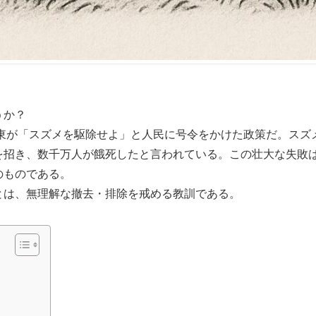
うか？
沢東が「スズメを駆除せよ」と人民に号令をかけた政策だ。スズ
を招き、数千万人が餓死したと言われている。この壮大な失敗
のものである。
は、無理解な撤去・排除を戒める教訓である。